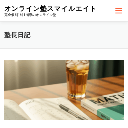
コ
オンライン塾スマイルエイト
ン
メニュー
テ
完全個別1対1指導のオンライン塾
ン
ツ
へ
HOME
スマイルエイトの紹介
コース・料金
塾長日記
ス
キ
ッ
プ
体験授業のご案内
塾の合格実績
お問い合わせ
塾
長
塾長日記
日
記